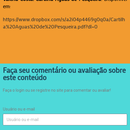
em:
https://www.dropbox.com/s/a2i04p4469g0q0a/Cartilh
a%20Aguas%20de%20Pesqueira.pdf?dl=0
Faça seu comentário ou avaliação sobre
este conteúdo
Faça o login ou se registre no site para comentar ou avaliar!
Usuário ou e-mail